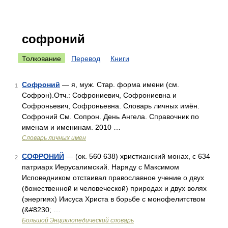
софроний
Толкование
Перевод
Книги
Софроний
— я, муж. Стар. форма имени (см.
1
Софрон).Отч.: Софрониевич, Софрониевна и
Софроньевич, Софроньевна. Словарь личных имён.
Софроний См. Сопрон. День Ангела. Справочник по
именам и именинам. 2010 …
Словарь личных имен
СОФРОНИЙ
— (ок. 560 638) христианский монах, с 634
2
патриарх Иерусалимский. Наряду с Максимом
Исповедником отстаивал православное учение о двух
(божественной и человеческой) природах и двух волях
(энергиях) Иисуса Христа в борьбе с монофелитством
(&#8230; …
Большой Энциклопедический словарь