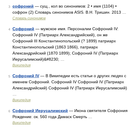
софроний
— сущ., кол во синонимов: 2 • имя (1104) •
3
софрон (2) Словарь синонимов ASIS. В.Н. Тришин. 2013 …
Словарь синонимов
Софроний
— мужское имя. Персоналии Софроний IV:
4
Софроний IV (Патриарх Александрийский), он же
Софроний III Константинопольский (? 1899) патриарх
Константинопольский (1863 1866), патриарх
Александрийский (1870 1899); Софроний IV (Патриарх
Иерусалимский)&#8230; …
Википедия
Софроний IV
— В Википедии есть статьи о других людях с
5
именем Софроний. Софроний IV Софроний IV (Патриарх
Александрийский) Софроний IV (Патриарх Иерусалимский)
…
Википедия
Софроний Иерусалимский
— Икона святителя Софрония
6
Рождение: ок. 560 года Дамаск Смерть …
Википедия