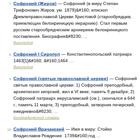
Софроний (Жиров)
— Софроний (в миру Степан
7
Трифонович Жиров; ум. 1879)&#160; епископ
Древлеправославной Церкви Христовой (старообрядцев,
приемлющих белокриницкую иерархию). Стал первым
русским старообрядческим архиереем белокриницкого
поставления. Биография&#8230; …
Википедия
Софроний I Сиропул
— Константинопольский патриарх
8
1463[1]&#160; &#160;1464 …
Википедия
Софроний (святые православной церкви)
— Софроний
9
святые православной церкви: 1) Софроний преподобный,
архиепископ кипрский, жил в VI веке; память 9 декабря; 2)
Софроний патриарх иерусалимский (см.), скончался в 644
г.; память 11 марта; 3) преподобный, затворник печерский,
ежедневно&#8230; …
Биографический словарь
Софроний Врачанский
— Имя в миру: Стойко
10
Владиславов Рождение: 1739&#160;год …